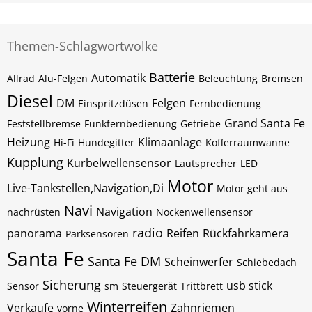
Themen-Schlagwortwolke
Batterie
Automatik
Allrad
Alu-Felgen
Beleuchtung
Bremsen
Diesel
DM
Felgen
Einspritzdüsen
Fernbedienung
Grand Santa Fe
Feststellbremse
Funkfernbedienung
Getriebe
Heizung
Klimaanlage
Hi-Fi
Hundegitter
Kofferraumwanne
Kupplung
Kurbelwellensensor
Lautsprecher
LED
Motor
Live-Tankstellen,Navigation,Di
Motor geht aus
Navi
Navigation
nachrüsten
Nockenwellensensor
radio
panorama
Reifen
Rückfahrkamera
Parksensoren
Santa Fe
Santa Fe DM
Scheinwerfer
Schiebedach
Sicherung
usb stick
Sensor
sm
Steuergerät
Trittbrett
Winterreifen
Verkaufe
Zahnriemen
vorne