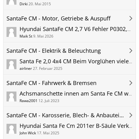
Dirki
20. Mai 2015
SantaFe CM - Motor, Getriebe & Auspuff
Hyundai SantaFe CM 2,7 V6 Fehler P0302,P0016,P0430,P0306,P0420,P0300 Kurbelwellen und Nockenwellen Sensor schon gewechselt
Maik St
9. Mai 2026
SantaFe CM - Elektrik & Beleuchtung
Santa Fe 2,0 4x4 CM Beim Vorglühen viele Warnlampen im Display
airliner
27. Februar 2025
SantaFe CM - Fahrwerk & Bremsen
Achsmanschette innen am Santa Fe CM wechseln
Rawa2001
12. Juli 2023
SantaFe CM - Karosserie, Blech- & Anbauteile
Hyundai Santa Fe Cm 2011er B-Säule Verkleidung abbauen - wie?
John Wick
17. Mai 2025