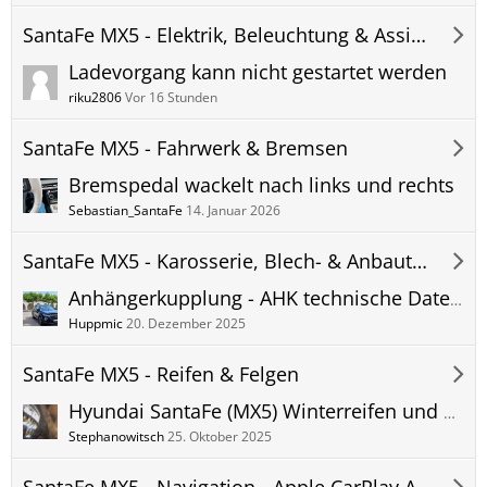
SantaFe MX5 - Elektrik, Beleuchtung & Assistenzsysteme
Ladevorgang kann nicht gestartet werden
riku2806
Vor 16 Stunden
SantaFe MX5 - Fahrwerk & Bremsen
Bremspedal wackelt nach links und rechts
Sebastian_SantaFe
14. Januar 2026
SantaFe MX5 - Karosserie, Blech- & Anbauteile
Anhängerkupplung - AHK technische Daten Hyundai SantaFe (MX5) - Anhängelast Stützlast usw.
Huppmic
20. Dezember 2025
SantaFe MX5 - Reifen & Felgen
Hyundai SantaFe (MX5) Winterreifen und Winter Kompletträder - Hyundai Original und Zubehörräder - Erfahrungen und Bilder
Stephanowitsch
25. Oktober 2025
SantaFe MX5 - Navigation - Apple CarPlay Android Auto - Hifi - Telefon