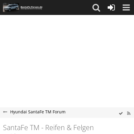
Hyundai SantaFe TM Forum
SantaFe TM - Reifen & Felgen