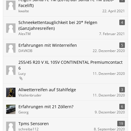
Facelift)
kwalte
22. April 2021
Schneekettentauglichkeit bei 20* Felgen
4
(Ganzjahresreifen)
AlexTM
7. Februar 2021
Erfahrungen mit Winterreifen
5
DAVKOB
22. Dezember 2020
255/45 R20 V XL 105V CONTINENTAL Premiumcontact
6
Lucy
11. Dezember 2020
Allwetterreifen auf Stahlfelge
3
Vitalienbruder
11. Dezember 2020
Erfahrungen mit 21 Zöllern?
6
Georg
9. Dezember 2020
Tpms Sensoren
19
schreiba112
8. September 2020