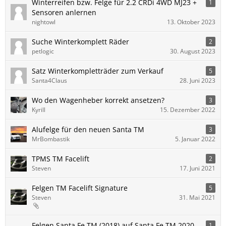
Winterreifen bzw. Felge für 2.2 CRDi 4WD MJ23 +
1
Sensoren anlernen
nightowl
13. Oktober 2023
Suche Winterkomplett Räder
2
petlogic
30. August 2023
Satz Winterkompletträder zum Verkauf
5
Santa4Claus
28. Juni 2023
Wo den Wagenheber korrekt ansetzen?
3
Kyrill
15. Dezember 2022
Alufelge für den neuen Santa TM
3
MrBombastik
5. Januar 2022
TPMS TM Facelift
2
Steven
17. Juni 2021
Felgen TM Facelift Signature
5
Steven
31. Mai 2021
Felgen Santa Fe TM (2018) auf Santa Fe TM 2020-
1