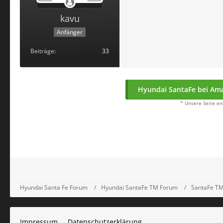
kavu
Anfänger
Beiträge
33
Hyundai SantaFe bei Ama
* Unsere Seite en
Hyundai Santa Fe Forum
Hyundai SantaFe TM Forum
SantaFe TM 
Impressum
Datenschutzerklärung