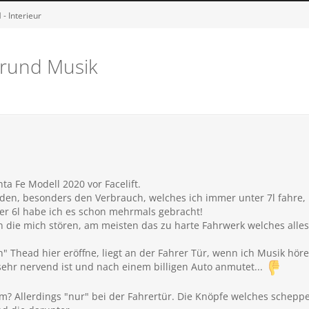
- Interieur
grund Musik
ta Fe Modell 2020 vor Facelift.
eden, besonders den Verbrauch, welches ich immer unter 7l fahre, b
ter 6l habe ich es schon mehrmals gebracht!
n die mich stören, am meisten das zu harte Fahrwerk welches alles
" Thead hier eröffne, liegt an der Fahrer Tür, wenn ich Musik höre
sehr nervend ist und nach einem billigen Auto anmutet...
m? Allerdings "nur" bei der Fahrertür. Die Knöpfe welches scheppe