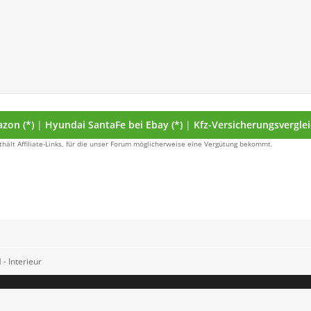
zon (*)
|
Hyundai SantaFe bei Ebay (*)
|
Kfz-Versicherungsverglei
thält Affiliate-Links, für die unser Forum möglicherweise eine Vergütung bekommt.
- Interieur