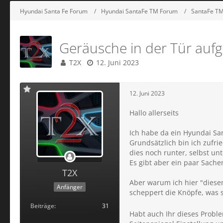
Hyundai Santa Fe Forum
Hyundai SantaFe TM Forum
SantaFe TM 
Geräusche in der Tür auf
T2X
12. Juni 2023
12. Juni 2023
Hallo allerseits
Ich habe da ein Hyundai San
Grundsätzlich bin ich zufri
dies noch runter, selbst un
Es gibt aber ein paar Sache
T2X
Aber warum ich hier "diesen
Anfänger
scheppert die Knöpfe, was 
Beiträge
31
Habt auch Ihr dieses Proble