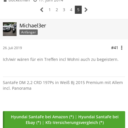
1
2
3
4
5
Michael3er
Anfänger
#41
26. Juli 2019
Ich/wir wären für ein Treffen incl Wohni auch zu begeistern.
SantaFe DM 2,2 CRD 197Ps in Weiß Bj 2015 Premium mit Allem
incl. Panorama
Hyundai SantaFe bei Amazon (*)
|
Hyundai SantaFe bei
Ebay (*)
|
Kfz-Versicherungsvergleich (*)