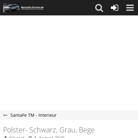
SantaFe TM - Interieur
Polster- Schwarz, Grau, Bege
kilsasat
3. August 2020