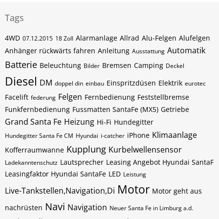
Tags
4WD
Alarmanlage
Allrad
Alu-Felgen
Alufelgen
07.12.2015
18 Zoll
Automatik
Anhänger rückwärts fahren
Anleitung
Ausstattung
Batterie
Beleuchtung
Bremsen
Camping
Bilder
Deckel
Diesel
DM
Einspritzdüsen
Elektrik
doppel din
einbau
eurotec
Felgen
Facelift
Fernbedienung
Feststellbremse
federung
Funkfernbedienung
Fussmatten SantaFe (MX5)
Getriebe
Grand Santa Fe
Heizung
Hi-Fi
Hundegitter
Klimaanlage
iPhone
Hundegitter Santa Fe CM
Hyundai
i-catcher
Kupplung
Kurbelwellensensor
Kofferraumwanne
Lautsprecher
Leasing Angebot Hyundai SantaF
Ladekanntenschutz
Leasingfaktor Hyundai SantaFe
LED
Leistung
Motor
Live-Tankstellen,Navigation,Di
Motor geht aus
Navi
Navigation
nachrüsten
Neuer Santa Fe in Limburg a.d.