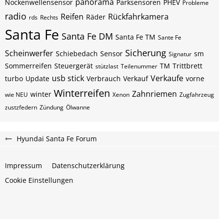
panorama
Nockenwellensensor
Parksensoren
PHEV
Probleme
radio
Reifen
Rückfahrkamera
Räder
rds
Rechts
Santa Fe
Santa Fe DM
Santa Fe TM
Sante Fe
Sicherung
Scheinwerfer
Schiebedach
Sensor
sm
Signatur
Sommerreifen
Steuergerät
TM
Trittbrett
stützlast
Teilenummer
usb stick
Verkaufe
turbo
Update
Verbrauch
Verkauf
vorne
Winterreifen
Zahnriemen
winter
wie NEU
Xenon
Zugfahrzeug
zustzfedern
Zündung
Ölwanne
Hyundai Santa Fe Forum
Impressum
Datenschutzerklärung
Cookie Einstellungen