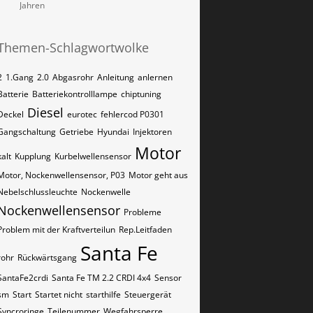
Jahren
Themen-Schlagwortwolke
2
1.Gang
2.0
Abgasrohr
Anleitung
anlernen
Batterie
Batteriekontrolllampe
chiptuning
Diesel
Deckel
eurotec
fehlercod P0301
Gangschaltung
Getriebe
Hyundai
Injektoren
Motor
kalt
Kupplung
Kurbelwellensensor
Motor, Nockenwellensensor, P03
Motor geht aus
Nebelschlussleuchte
Nockenwelle
Nockenwellensensor
Probleme
Problem mit der Kraftverteilun
Rep.Leitfaden
Santa Fe
rohr
Rückwärtsgang
SantaFe2crdi
Santa Fe TM 2.2 CRDI 4x4
Sensor
sm
Start
Startet nicht
starthilfe
Steuergerät
Syncroringe
Teilenummer
Wegfahrsperre