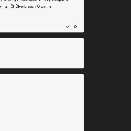
winter
Öl
Ölverbrauch
Ölwanne
m